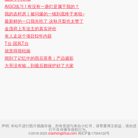
AIGC练习 I 有没有一盏灯是属于我的？
我的农村房丨被问爆的一镜到底终于来啦~
最新鲜的一口我先吃了 这秋月梨也太赞了
金茂府上车业主的真实评价
有人走这个项目❗️2年内获
T台·国风T台
就觉得很枯燥
闻到了记忆中的雨后茶香｜产品摄影
大哥没有输，到最后都保护好了大家
声明:
本站不进行图片视频存储，所有资源匀来自小红书，请尊重博主权益，请勿进
行不良传播等侵权行为。
©2018-2023
xiaohongshua.com
闽ICP备17004122号