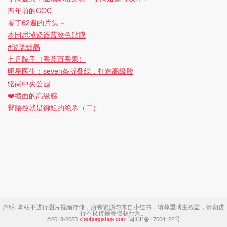
四年前的COC
看了62遍的片头～
本田思域瓷器蓝改色贴膜
#玻璃镀晶
七月院子（香蕉百香果）
明星医生：seven条折叠线，打造高级脸
骆岗中央公园
❤️缎面的高级感
臀腰控就是御姐的绝杀（二）
声明:
本站不进行图片视频存储，所有资源匀来自小红书，请尊重博主权益，请勿进
行不良传播等侵权行为。
©2018-2023
xiaohongshua.com
闽ICP备17004122号