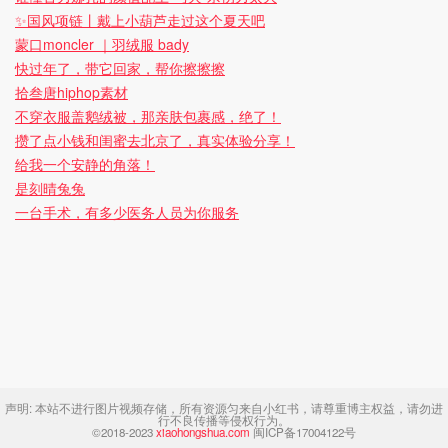
✨国风项链丨戴上小葫芦走过这个夏天吧
蒙口moncler ｜羽绒服 bady
快过年了，带它回家，帮你擦擦擦
拾叁唐hiphop素材
不穿衣服盖鹅绒被，那亲肤包裹感，绝了！
攒了点小钱和闺蜜去北京了，真实体验分享！
给我一个安静的角落！
是刻晴兔兔
一台手术，有多少医务人员为你服务
声明:
本站不进行图片视频存储，所有资源匀来自小红书，请尊重博主权益，请勿进
行不良传播等侵权行为。
©2018-2023
xiaohongshua.com
闽ICP备17004122号