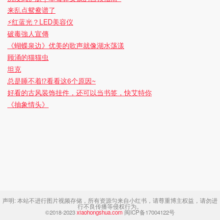
来乱点鸳鸯谱了
⚡️红蓝光？LED美容仪
破毒強人宣傳
《蝴蝶泉边》优美的歌声就像湖水荡漾
顾涌的猫猫虫
坦克
总是睡不着⁉看看这6个原因~
好看的古风装饰挂件，还可以当书签，快艾特你
《抽象情头》
声明:
本站不进行图片视频存储，所有资源匀来自小红书，请尊重博主权益，请勿进
行不良传播等侵权行为。
©2018-2023
xiaohongshua.com
闽ICP备17004122号