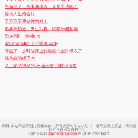
牛逼哭了！黑眼圈建议：直接申遗吧！
徒步人生预告片
千万不要喂贴片饲料！
形象照拍摄，男生写真，唢呐乐器拍摄
Skp抢到一件Maire
蒙口moncler ｜羽绒服 bady
降温了，是时候穿上我最爱北面冲锋衣了
纯色真的很干净
又土豪又神秘的“石油王国”沙特阿拉伯
声明:
本站不进行图片视频存储，所有资源匀来自小红书，请尊重博主权益，请勿进
行不良传播等侵权行为。
©2018-2023
xiaohongshua.com
闽ICP备17004122号