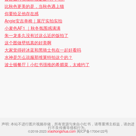
比秋色更美的是，当秋色遇上猫
你要给足他存在感
Angie安吉单椅｜展厅实拍实拍
小麦色AF1 ｜秋冬氛围感满满
朱一龙多久没有过这么近的饭拍了
这个图做壁纸真的好美啊
大家觉得碎冰蓝和黑骑士包在一起好看吗
水神是怎么说服那维莱特拍这个的？
波士顿餐厅丨小红书强推的希腊菜，太难约了
声明:
本站不进行图片视频存储，所有资源匀来自小红书，请尊重博主权益，请勿进
行不良传播等侵权行为。
©2018-2023
xiaohongshua.com
闽ICP备17004122号