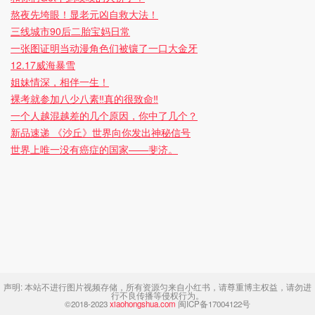
熬夜先垮眼！显老元凶自救大法！
三线城市90后二胎宝妈日常
一张图证明当动漫角色们被镶了一口大金牙
12.17威海暴雪
姐妹情深，相伴一生！
裸考就参加八少八素‼️真的很致命‼️
一个人越混越差的几个原因，你中了几个？
新品速递 《沙丘》世界向你发出神秘信号
世界上唯一没有癌症的国家——斐济。
声明:
本站不进行图片视频存储，所有资源匀来自小红书，请尊重博主权益，请勿进
行不良传播等侵权行为。
©2018-2023
xiaohongshua.com
闽ICP备17004122号