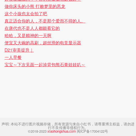
做你床头的小熊 打败梦里的恶龙
这个小孩也太会拍了吧
真正适合你的人，不是那个爱而不得的人。
在唐代也不是人人都能看它的
哈哈，又是精神的一天啊
便宜又大碗的高刷，超丝滑的电竞显示器
D21审美提升｜
一人早餐
宝宝～下次见面一起涂背包熊石膏娃娃叭～
声明:
本站不进行图片视频存储，所有资源匀来自小红书，请尊重博主权益，请勿进
行不良传播等侵权行为。
©2018-2023
xiaohongshua.com
闽ICP备17004122号