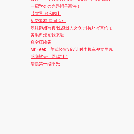
一招学会の光遇帽子画法！
【雪景-颐和园】
免费素材-星河涌动
辣妹御姐写真/性感迷人女杀手|杭州写真约拍
黄果树瀑布我来啦
真空压缩袋
Mr.Peek｜美式轻食VI设计时尚悦享视觉呈现
感觉被天仙恩赐到了
清晨第一缕阳光！