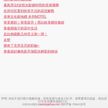
暴风哭泣❗️这组光影婚纱照的美谁懂啊
在评论区看到的笑不活的花语解释
老車文化新地標 本邦MOTEL
审美累积｜审美提升｜黑白欧美模特素材
青春期孩子的高中生活
反比例函数几何意义第一弹！
走呀
拥有了无穷无尽的彩椒~
青春就好像电影开场阳光树影的移动
声明:
本站不进行图片视频存储，所有资源匀来自小红书，请尊重博主权益，请勿进
行不良传播等侵权行为。
©2018-2023
xiaohongshua.com
闽ICP备17004122号