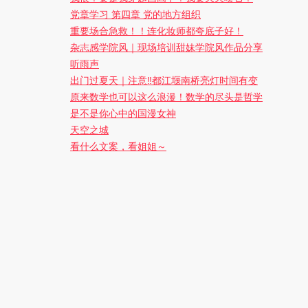
党章学习 第四章 党的地方组织
重要场合急救！！连化妆师都夸底子好！
杂志感学院风｜现场培训甜妹学院风作品分享
听雨声
出门过夏天｜注意‼️都江堰南桥亮灯时间有变
原来数学也可以这么浪漫！数学的尽头是哲学
是不是你心中的国漫女神
天空之城
看什么文案，看姐姐～