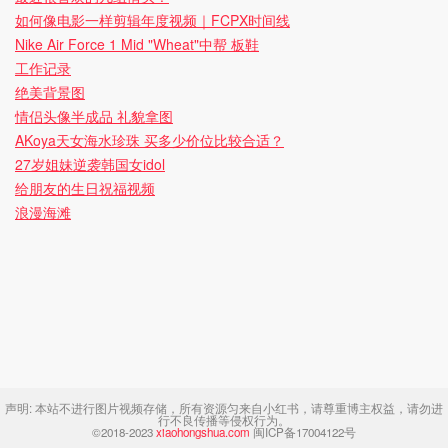
如何像电影一样剪辑年度视频｜FCPX时间线
Nike Air Force 1 Mid "Wheat"中帮 板鞋
工作记录
绝美背景图
情侣头像半成品 礼貌拿图
AKoya天女海水珍珠 买多少价位比较合适？
27岁姐妹逆袭韩国女idol
给朋友的生日祝福视频
浪漫海滩
声明:
本站不进行图片视频存储，所有资源匀来自小红书，请尊重博主权益，请勿进
行不良传播等侵权行为。
©2018-2023
xiaohongshua.com
闽ICP备17004122号