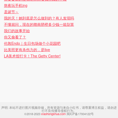
熬夜玩手机ing
圣诞节～
我的天！她到底是怎么做到的？有人发现吗
不懂就问，现在的赣南脐橙多少钱一箱划算
我们的故事开始
你又偷看了？
伦敦Endo｜生日包场做个小花园吧
比美照更有杀伤力的，是live
LA美术馆打卡！The Getty Center!
声明:
本站不进行图片视频存储，所有资源匀来自小红书，请尊重博主权益，请勿进
行不良传播等侵权行为。
©2018-2023
xiaohongshua.com
闽ICP备17004122号